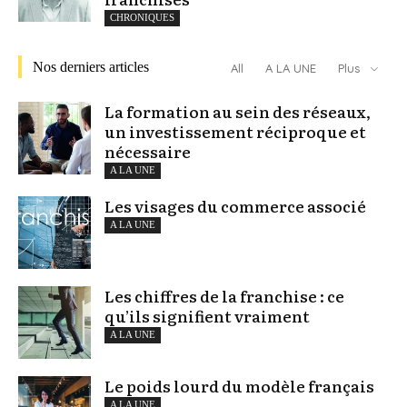
CHRONIQUES
Nos derniers articles
All
A LA UNE
Plus
La formation au sein des réseaux,
un investissement réciproque et
nécessaire
A LA UNE
Les visages du commerce associé
A LA UNE
Les chiffres de la franchise : ce
qu’ils signifient vraiment
A LA UNE
Le poids lourd du modèle français
A LA UNE