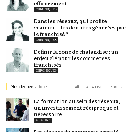
efficacement
CHRONIQUES
Dans les réseaux, qui profite
vraiment des données générées par
le franchisé ?
CHRONIQUES
Définir la zone de chalandise : un
enjeu clé pour les commerces
franchisés
CHRONIQUES
Nos derniers articles
All
A LA UNE
Plus
La formation au sein des réseaux,
un investissement réciproque et
nécessaire
A LA UNE
Les visages du commerce associé