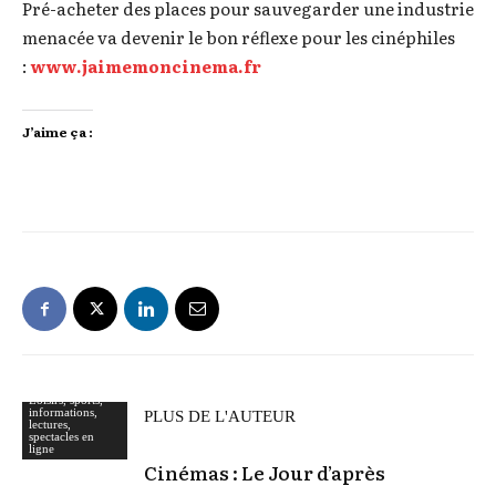
Pré-acheter des places pour sauvegarder une industrie
menacée va devenir le bon réflexe pour les cinéphiles
:
www.jaimemoncinema.fr
J’aime ça :
Loisirs, sports,
informations,
À lire aussi
PLUS DE L'AUTEUR
lectures,
spectacles en
ligne
Cinémas : Le Jour d’après