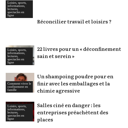
Loisirs, sports,
informations,
lectures,
spectacles en
ligne
Réconcilier travail et loisirs ?
22 livres pour un « déconfinement
Loisirs, sports,
informations,
sain et serein »
lectures,
spectacles en
ligne
Un shampoing poudre pour en
finir avec les emballages et la
Comment vivre le
confinement en
chimie agressive
famille
Salles ciné en danger : les
Loisirs, sports,
informations,
entreprises préachètent des
lectures,
spectacles en
places
ligne