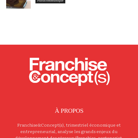
Publicommuniqué
À PROPOS
Franchise&Concept(s), trimestriel économique et
entrepreneurial, analyse les grands enjeux du
développement des réseaux (franchise, partenariat,