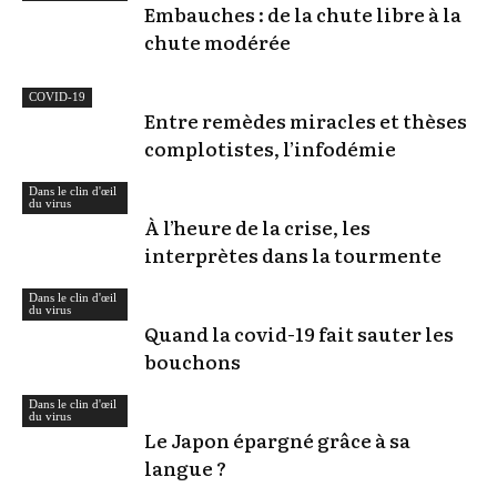
Embauches : de la chute libre à la
chute modérée
COVID-19
Entre remèdes miracles et thèses
complotistes, l’infodémie
Dans le clin d'œil
du virus
À l’heure de la crise, les
interprètes dans la tourmente
Dans le clin d'œil
du virus
Quand la covid-19 fait sauter les
bouchons
Dans le clin d'œil
du virus
Le Japon épargné grâce à sa
langue ?