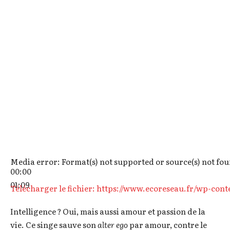
Media error: Format(s) not supported or source(s) not fo
00:00
01:09
Télécharger le fichier: https://www.ecoreseau.fr/wp-co
Intelligence ? Oui, mais aussi amour et passion de la
vie. Ce singe sauve son
alter ego
par amour, contre le
00:00