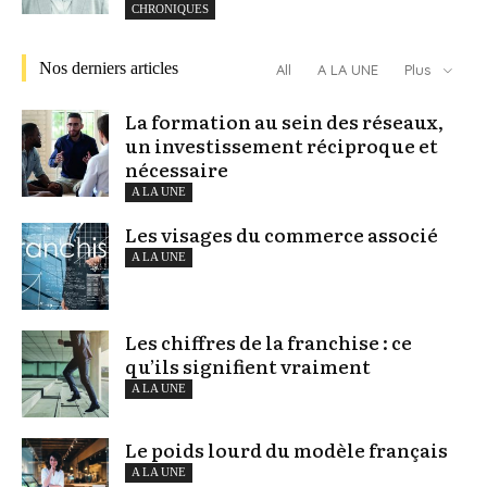
CHRONIQUES
Nos derniers articles
All
A LA UNE
Plus
La formation au sein des réseaux,
un investissement réciproque et
nécessaire
A LA UNE
Les visages du commerce associé
A LA UNE
Les chiffres de la franchise : ce
qu’ils signifient vraiment
A LA UNE
Le poids lourd du modèle français
A LA UNE