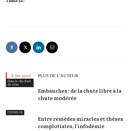
J’aime ça :
À lire aussi
PLUS DE L'AUTEUR
Dans le clin d'œil
du virus
Embauches : de la chute libre à la
chute modérée
COVID-19
Entre remèdes miracles et thèses
complotistes, l’infodémie