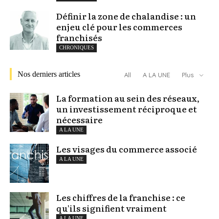
Définir la zone de chalandise : un
enjeu clé pour les commerces
franchisés
CHRONIQUES
Nos derniers articles
All
A LA UNE
Plus
La formation au sein des réseaux,
un investissement réciproque et
nécessaire
A LA UNE
Les visages du commerce associé
A LA UNE
Les chiffres de la franchise : ce
qu’ils signifient vraiment
A LA UNE