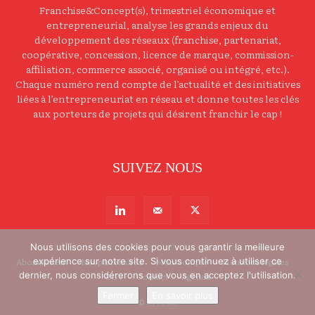
Franchise&Concept(s), trimestriel économique et
entrepreneurial, analyse les grands enjeux du
développement des réseaux (franchise, partenariat,
coopérative, concession, licence de marque, commission-
affiliation, commerce associé, organisé ou intégré, etc.).
Chaque numéro rend compte de l’actualité et des initiatives
liées à l’entrepreneuriat en réseau et donne toutes les clés
aux porteurs de projets qui désirent franchir le cap !
SUIVEZ NOUS
Nous utilisons des cookies pour vous garantir la meilleure
Abonnement
Nos partenaires
Mon Compte
Mentions légales
expérience sur notre site. Si vous continuez à utiliser ce
dernier, nous considérerons que vous en acceptez l'utilisation.
CGV
Contact
Agenda
Fermer
En savoir plus
©
LMedia