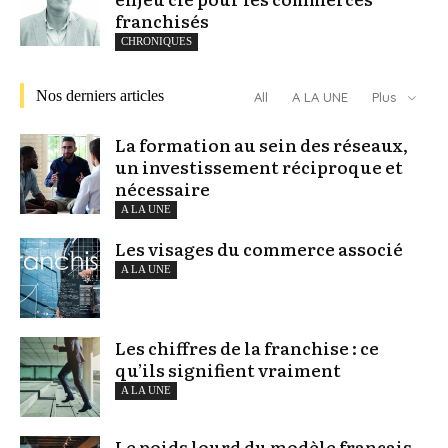
franchisés
CHRONIQUES
Nos derniers articles
All
A LA UNE
Plus
La formation au sein des réseaux,
un investissement réciproque et
nécessaire
A LA UNE
Les visages du commerce associé
A LA UNE
Les chiffres de la franchise : ce
qu’ils signifient vraiment
A LA UNE
Le poids lourd du modèle français