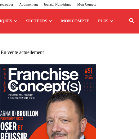
retrouver
Abonnement
Journal Numérique
Mon Compte
IQUES
SECTEURS
MON COMPTE
PLUS
En vente actuellement