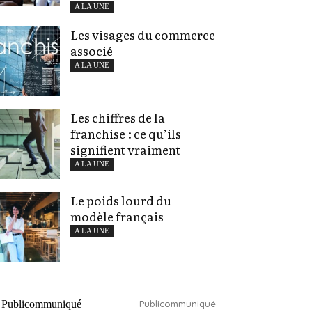
A LA UNE
Les visages du commerce
associé
A LA UNE
Les chiffres de la
franchise : ce qu’ils
signifient vraiment
A LA UNE
Le poids lourd du
modèle français
A LA UNE
Publicommuniqué
Publicommuniqué