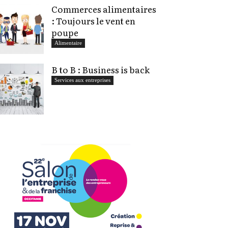
Commerces alimentaires
: Toujours le vent en
poupe
Alimentaire
B to B : Business is back
Services aux entreprises