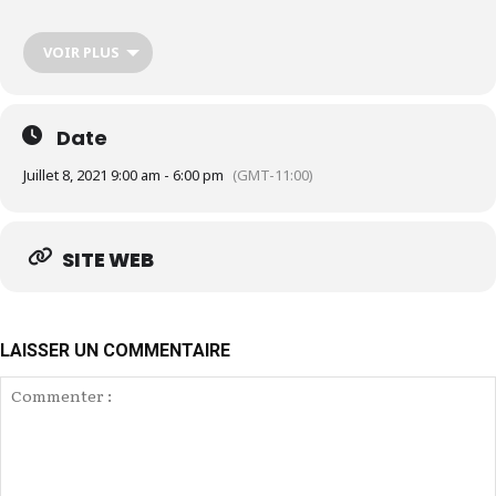
Des conférences en ligne pour
vous former
gratuitement sur le thème « Eté 2021 : les cahiers de
VOIR PLUS
vacances des entrepreneurs »
• Des stands virtuels sur lesquels vous consultez
la
documentation, vidéos et guides à votre disposition
.
Date
Des exposants qui répondent à vos questions en direct.
Juillet 8, 2021 9:00 am - 6:00 pm
(GMT-11:00)
Pratique : pour participer au salon virtuel,
un ordinateur, une
tablette ou un smartphone connecté à Internet suffit !
Pour accéder au salon et aux conférences,
inscrivez-vous
SITE WEB
gratuitement
le site du Salon SME Online.
LAISSER UN COMMENTAIRE