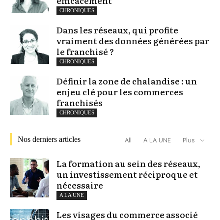
efficacement
CHRONIQUES
Dans les réseaux, qui profite
vraiment des données générées par
le franchisé ?
CHRONIQUES
Définir la zone de chalandise : un
enjeu clé pour les commerces
franchisés
CHRONIQUES
Nos derniers articles
All
A LA UNE
Plus
La formation au sein des réseaux,
un investissement réciproque et
nécessaire
A LA UNE
Les visages du commerce associé